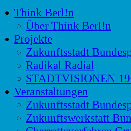
Think Berl!n
Initiative für Stadtdiskurs
Think Berl!n
Über Think Berl!n
Projekte
Zukunftsstadt Bundesp
Radikal Radial
STADTVISIONEN 191
Veranstaltungen
Zukunftsstadt Bundesp
Zukunftswerkstatt Bun
Charretteverfahren Gr