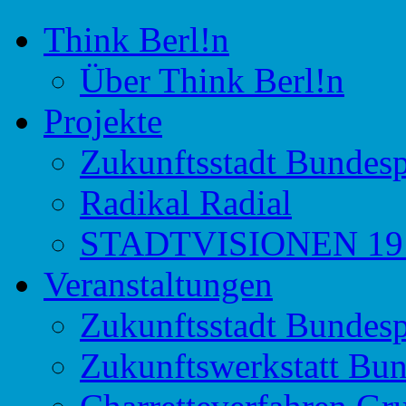
Think Berl!n
Initiative für Stadtdiskurs
Think Berl!n
Über Think Berl!n
Projekte
Zukunftsstadt Bundesp
Radikal Radial
STADTVISIONEN 191
Veranstaltungen
Zukunftsstadt Bundesp
Zukunftswerkstatt Bun