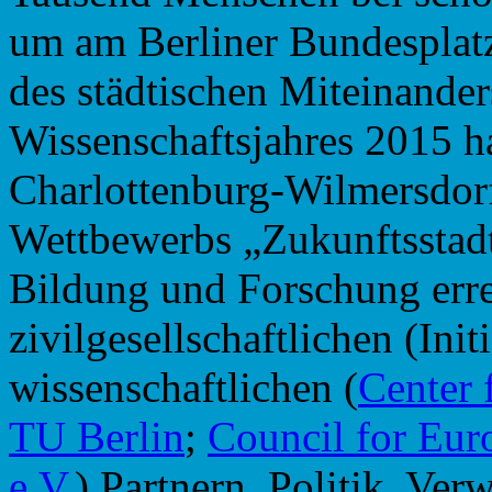
um am Berliner Bundesplat
des städtischen Miteinande
Wissenschaftsjahres 2015 ha
Charlottenburg-Wilmersdorf
Wettbewerbs „Zukunftsstad
Bildung und Forschung err
zivilgesellschaftlichen (Ini
wissenschaftlichen (
Center 
TU Berlin
;
Council for Eu
e.V.
) Partnern, Politik, Ve