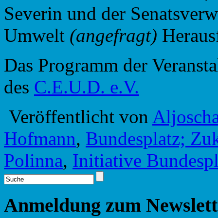
Seve­rin und der Senats­ver­w
Umwelt
(ange­fragt)
Heraus
Das Programm der Veranstal
des
C.E.U.D. e.V.
Veröffentlicht von
Aljosch
Hofmann
,
Bundesplatz; Zuk
Polinna
,
Initiative Bundespl
Anmeldung zum Newslett