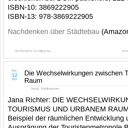
ISBN-10: 3869222905
ISBN-13: 978-3869222905
Nachdenken über Städtebau
(Amazo
Veröffentlicht von
Aljoscha
Ken
Dez.
Die Wechselwirkungen zwischen 
12
Raum
2012
News
,
Publikationen
Jana Richter: DIE WECHSELWIR
TOURISMUS UND URBANEM RAUM Fu
Beispiel der räumlichen Entwicklung
Ausprägung der Touristenmetropole Be