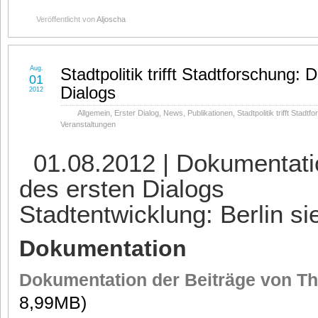
Veröffentlicht von
Aljoscha
Aug.
Stadtpolitik trifft Stadtforschung:
01
Dialogs
2012
Allgemein
,
Erster Dialog
,
News
,
Publikationen
,
Stadtpolitik trifft Stadt
Veranstaltungen
01.08.2012 | Dokumentati
des ersten Dialogs
Stadtentwicklung: Berlin si
Dokumentation
Dokumentation der Beiträge von Thi
8,99MB)