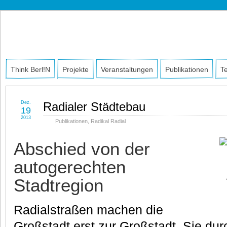
Think
INITIATIVE FÜR STADTDISKURS
Berl!n
Think Berl!n
Projekte
Veranstaltungen
Publikationen
T
Dez.
Radialer Städtebau
19
2013
Publikationen
,
Radikal Radial
Abschied von der
autogerechten
Stadtregion
Radialstraßen machen die
Großstadt erst zur Großstadt. Sie du