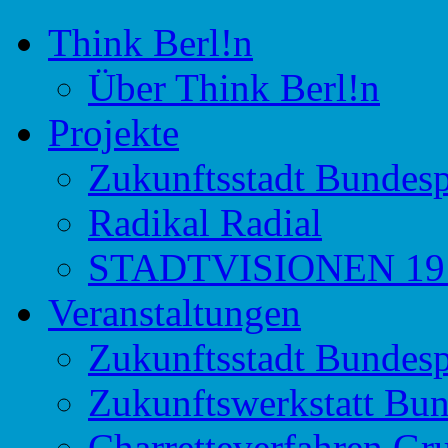
Think Berl!n
Initiative für Stadtdiskurs
Think Berl!n
Über Think Berl!n
Projekte
Zukunftsstadt Bundesp
Radikal Radial
STADTVISIONEN 191
Veranstaltungen
Zukunftsstadt Bundesp
Zukunftswerkstatt Bun
Charretteverfahren Gr