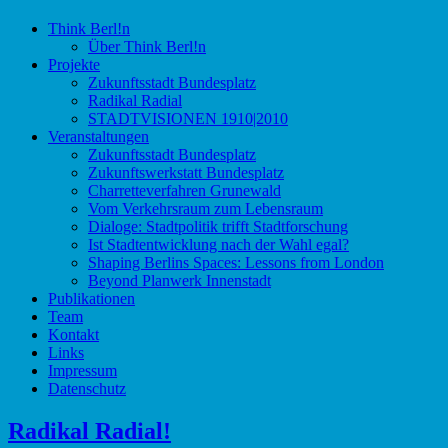
Think Berl!n
Initiative für Stadtdiskurs
Think Berl!n
Über Think Berl!n
Projekte
Zukunftsstadt Bundesplatz
Radikal Radial
STADTVISIONEN 1910|2010
Veranstaltungen
Zukunftsstadt Bundesplatz
Zukunftswerkstatt Bundesplatz
Charretteverfahren Grunewald
Vom Verkehrsraum zum Lebensraum
Dialoge: Stadtpolitik trifft Stadtforschung
Ist Stadtentwicklung nach der Wahl egal?
Shaping Berlins Spaces: Lessons from London
Beyond Planwerk Innenstadt
Publikationen
Team
Kontakt
Links
Impressum
Datenschutz
Radikal Radial!