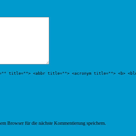
="" title=""> <abbr title=""> <acronym title=""> <b> <bl
em Browser für die nächste Kommentierung speichern.