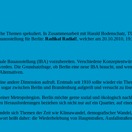
gliche Themen spekuliert. In Zusammenarbeit mit Harald Bodenschatz
uausstellung für Berlin:
Radikal Radial!
, welcher am 20.10.2010, 19:
ionale Bauausstellung (IBA) vorzubereiten. Verschiedene Konzeptentwü
erden. Die Grundsatzfrage, ob Berlin eine neue IBA braucht, und wenn j
Alternativen.
 eine andere Dimension aufruft. Erstmals seit 1910 sollte wieder ein 
t sogar zwischen Berlin und Brandenburg aufgreift und versucht zu lös
iner Metropolregion. Berlin möchte gerne sozial und ökologisch nachhalt
n Herausforderungen beziehen sich nicht nur auf ein Quartier, auf einen
ndeln sich Themen der Zeit wie Klimawandel, demografischer Wandel, so
rt heißt daher: die Wiederbelebung von Hauptstraßen, Ausfallstraßen,