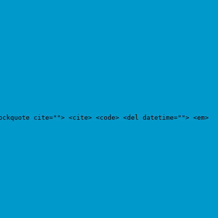
ockquote cite=""> <cite> <code> <del datetime=""> <em>