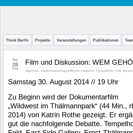
Think
INITIATIVE FÜR STADTDISKURS
Berl!n
Think Berl!n
Projekte
Veranstaltungen
Publikationen
Tea
Aug.
Film und Diskussion: WEM GEH
28
2014
Allgemein
,
stadtentwicklungspolitische Initiativen
,
Tempelhofer Feld
,
Verans
Samstag 30. August 2014 // 19 Uhr
Zu Beginn wird der Dokumentarfilm
„Wildwest im Thälmannpark“ (44 Min., r
2014) von Katrin Rothe gezeigt. Er ergä
gut die nachfolgende Debatte. Tempelho
Feld, East Side Gallery, Ernst-Thälman