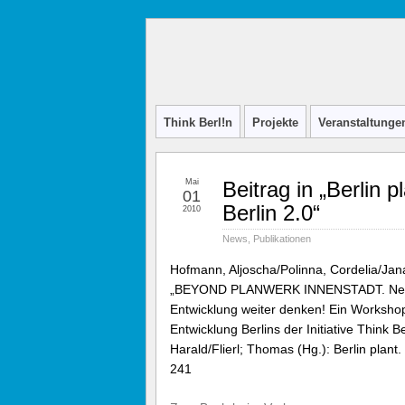
Think
INITIATIVE FÜR STADTDISKURS
Berl!n
Think Berl!n
Projekte
Veranstaltunge
Mai
Beitrag in „Berlin 
01
Berlin 2.0“
2010
News
,
Publikationen
Hofmann, Aljoscha/Polinna, Cordelia/Jan
„BEYOND PLANWERK INNENSTADT. Neue 
Entwicklung weiter denken! Ein Workshop
Entwicklung Berlins der Initiative Think B
Harald/Flierl; Thomas (Hg.): Berlin plant.
241