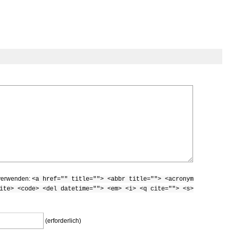
 verwenden:
<a href="" title=""> <abbr title=""> <acronym
ite> <code> <del datetime=""> <em> <i> <q cite=""> <s>
(erforderlich)