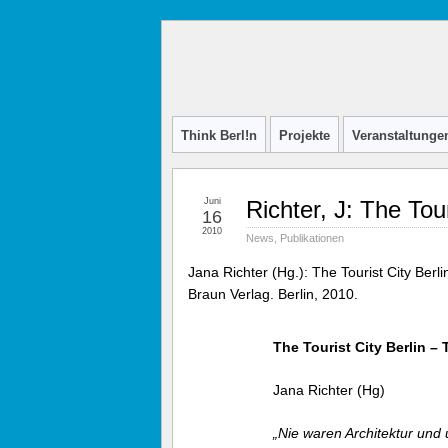
Think
INITIATIVE FÜR STADTDISKURS
Berl!n
Think Berl!n
Projekte
Veranstaltunge
Juni
Richter, J: The Tou
16
2010
News
,
Publikationen
Jana Richter (Hg.): The Tourist City Berli
Braun Verlag. Berlin, 2010.
The Tourist City Berlin –
Jana Richter (Hg)
„Nie waren Architektur und 