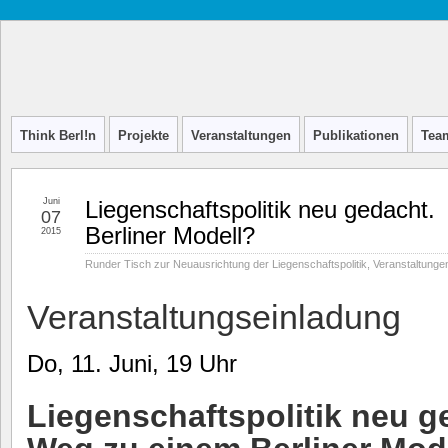
Think
INITIATIVE FÜR STADTDISKURS
Berl!n
Think Berl!n
Projekte
Veranstaltungen
Publikationen
Tea
Juni
Liegenschaftspolitik neu gedach
07
Berliner Modell?
2015
Runder Tisch zur Neuausrichtung der Liegenschaftspolitik
,
Veranstaltunge
Veranstaltungseinladung
Do, 11. Juni, 19 Uhr
Liegenschaftspolitik neu g