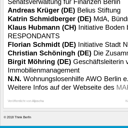
Senatsverwaltung für Finanzen Berlin
Andreas Krüger (DE)
Belius Stiftung
Katrin Schmidberger (DE)
MdA, Bündn
Klaus Hubmann (CH)
Initiative Boden 
RESPONDANTS
Florian Schmidt (DE)
Initiative Stadt
Christian Schöningh (DE)
Die Zusamm
Birgit Möhring (DE)
Geschäftsleiterin 
Immobilienmanagement
N.N.
Wohnungslosenhilfe AWO Berlin e
Weitere Infos auf der Webseite des
MAK
Veröffentlicht von
Aljoscha
K
© 2018
Think Berl!n