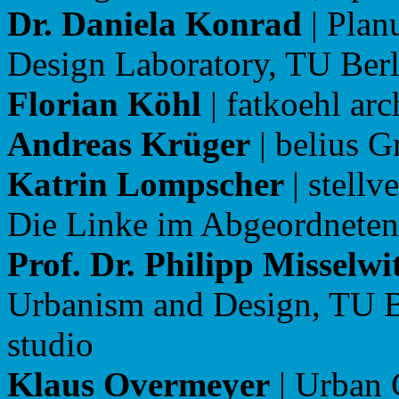
Dr. Daniela Konrad
| Plan
Design Laboratory, TU Berl
Florian Köhl
| fatkoehl arc
Andreas Krüger
| belius 
Katrin Lompscher
| stell
Die Linke im Abgeordnete
Prof. Dr. Philipp Misselwi
Urbanism and Design, TU B
stu
Klaus Overmeyer
| Urban 