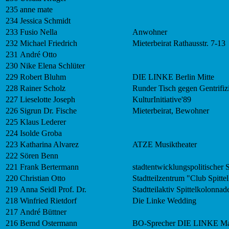
235
anne mate
234
Jessica Schmidt
233
Fusio Nella
Anwohner
232
Michael Friedrich
Mieterbeirat Rathausstr. 7-13
231
André Otto
230
Nike Elena Schlüter
229
Robert Bluhm
DIE LINKE Berlin Mitte
228
Rainer Scholz
Runder Tisch gegen Gentrifiz
227
Lieselotte Joseph
KulturInitiative'89
226
Sigrun Dr. Fische
Mieterbeirat, Bewohner
225
Klaus Lederer
224
Isolde Groba
223
Katharina Alvarez
ATZE Musiktheater
222
Sören Benn
221
Frank Bertermann
stadtentwicklungspolitischer
220
Christian Otto
Stadtteilzentrum "Club Spitt
219
Anna Seidl Prof. Dr.
Stadtteilaktiv Spittelkolonnad
218
Winfried Rietdorf
Die Linke Wedding
217
André Büttner
216
Bernd Ostermann
BO-Sprecher DIE LINKE Mar