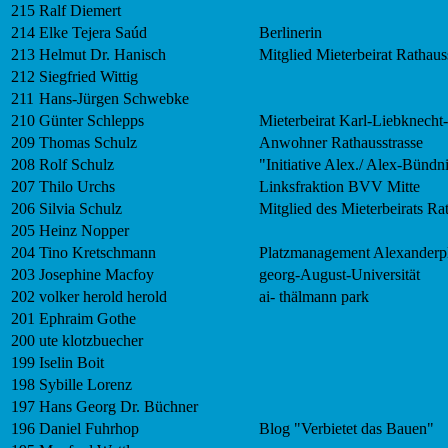
215
Ralf Diemert
214
Elke Tejera Saúd
Berlinerin
213
Helmut Dr. Hanisch
Mitglied Mieterbeirat Rathaus
212
Siegfried Wittig
211
Hans-Jürgen Schwebke
210
Günter Schlepps
Mieterbeirat Karl-Liebknecht-
209
Thomas Schulz
Anwohner Rathausstrasse
208
Rolf Schulz
"Initiative Alex./ Alex-Bündn
207
Thilo Urchs
Linksfraktion BVV Mitte
206
Silvia Schulz
Mitglied des Mieterbeirats Ra
205
Heinz Nopper
204
Tino Kretschmann
Platzmanagement Alexanderpl
203
Josephine Macfoy
georg-August-Universität
202
volker herold herold
ai- thälmann park
201
Ephraim Gothe
200
ute klotzbuecher
199
Iselin Boit
198
Sybille Lorenz
197
Hans Georg Dr. Büchner
196
Daniel Fuhrhop
Blog "Verbietet das Bauen"