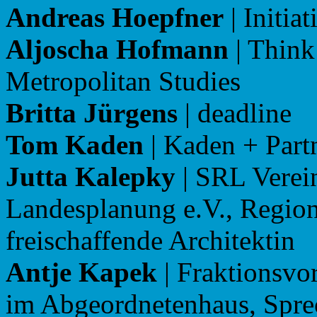
Andreas Hoepfner
| Initia
Aljoscha Hofmann
| Think
Metropolitan Studies
Britta Jürgens
| deadline
Tom Kaden
| Kaden + Part
Jutta Kalepky
| SRL Verein
Landesplanung e.V., Regio
freischaffende Architektin
Antje Kapek
| Fraktionsvo
im Abgeordnetenhaus, Sprec