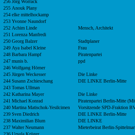
256
Jörg Worrack
255
Anouk Plany
254
elke mittelhockamp
253
Yvonne Naundorf
252
Achim Linde
Mensch, Architekt
251
Lorenza Manfredi
250
Georg Balzer
Stadtplaner
249
Aya Isabel Kleine
Frau
248
Barbara Hampf
Piratenpartei
247
munis b.
ppd
246
Wolfgang Hörner
245
Jürgen Weckesser
Die Linke
244
Susann Zschieschang
DIE LINKE Berlin-Mitte
243
Tomas Ullman
242
Katharina Mayer
Die Linke
241
Michael Konrad
Piratenpartei Berlin-Mitte (Mi
240
Martina Matischok-Yesilcimen
Vorsitzende SPD-Fraktion B
239
Sven Diedrich
DIE LINKE Berlin-Mitte
238
Maximilian Blum
DIE LINKE
237
Walter Neumann
Mieterbeirat Berlin-Spittelmar
236
Ursula Krüger