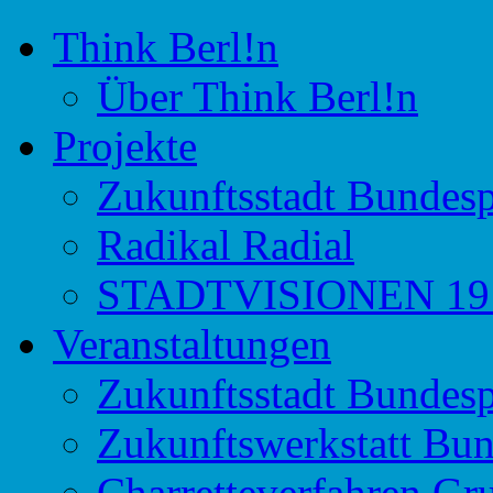
Think Berl!n
Initiative für Stadtdiskurs
Think Berl!n
Über Think Berl!n
Projekte
Zukunftsstadt Bundesp
Radikal Radial
STADTVISIONEN 191
Veranstaltungen
Zukunftsstadt Bundesp
Zukunftswerkstatt Bun
Charretteverfahren Gr