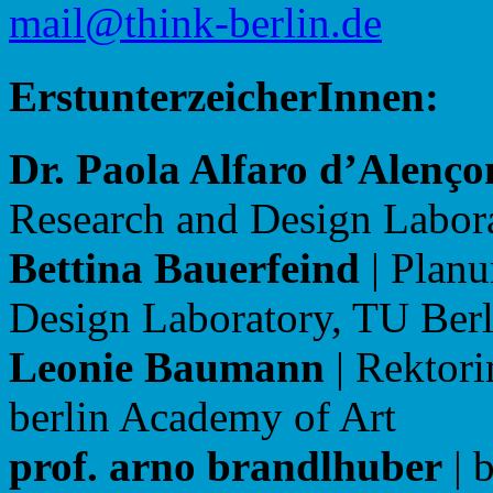
@liam
ed.nilreb-kniht
ErstunterzeicherInnen:
Dr. Paola Alfaro d’Alenço
Research and Design Labora
Bettina Bauerfeind
| Planu
Design Laboratory, TU Berl
Leonie Baumann
| Rektori
berlin Academy of Art
prof. arno brandlhuber
| 