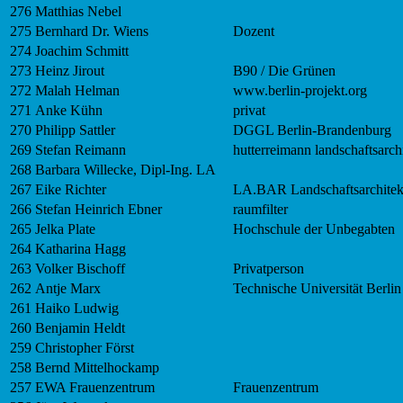
276
Matthias Nebel
275
Bernhard Dr. Wiens
Dozent
274
Joachim Schmitt
273
Heinz Jirout
B90 / Die Grünen
272
Malah Helman
www.berlin-projekt.org
271
Anke Kühn
privat
270
Philipp Sattler
DGGL Berlin-Brandenburg
269
Stefan Reimann
hutterreimann landschaftsarch
268
Barbara Willecke, Dipl-Ing. LA
267
Eike Richter
LA.BAR Landschaftsarchitek
266
Stefan Heinrich Ebner
raumfilter
265
Jelka Plate
Hochschule der Unbegabten
264
Katharina Hagg
263
Volker Bischoff
Privatperson
262
Antje Marx
Technische Universität Berlin
261
Haiko Ludwig
260
Benjamin Heldt
259
Christopher Först
258
Bernd Mittelhockamp
257
EWA Frauenzentrum
Frauenzentrum