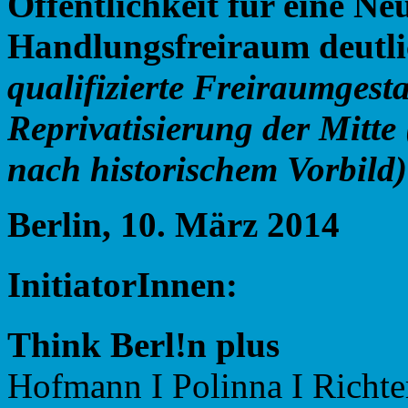
Öffentlichkeit
für
eine
Ne
Handlungsfreiraum
deutl
qualifizierte
Freiraumgesta
Reprivatisierung
der
Mitte
nach
historischem
Vorbild)
Berlin,
10.
März
2014
InitiatorInnen:
Think Berl!n
plus
Hofmann I Polinna I Richte