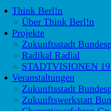
Think Berl!n
Initiative für Stadtdiskurs
Think Berl!n
Über Think Berl!n
Projekte
Zukunftsstadt Bundesp
Radikal Radial
STADTVISIONEN 191
Veranstaltungen
Zukunftsstadt Bundesp
Zukunftswerkstatt Bun
Charretteverfahren Gr