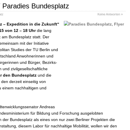
/ Paradies Bundesplatz
atz
Keine Antworten »
 – Expedition in die Zukunft“
15 von 12 – 18 Uhr
die lang
t
am Bundesplatz statt. Der
emeinsam mit der Initiative
litan Studies der TU Berlin und
utschland Anwohnerinnen und
rgerinnen und Bürger, Bezirks-
 und zivilgesellschaftliche
ür den Bundesplatz
und die
den derzeit einseitig von
u einem nachhaltigen und
adtenwicklungssenator Andreas
undesministerium für Bildung und Forschung ausgelobten
m der Bundesplatz als eines von nur zwei Berliner Projekten die
nstaltung, diesem Labor für nachhaltige Mobilität, wollen wir den