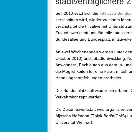
stadtverträglichere 
Seit 2010 setzt sich die
Intitiative Bundes
zerschnitten wird, wieder zu einem leb
veranstaltet die Initiative mit Unterstüt
Zukunftswerkstatt und lädt alle Intessie
Bundesallee und Bundesplatz mitzuwirke
An zwei Wochenenden werden unter den T
Oktober 2013) und „Stadtentwicklung: N
Anwohnern, Fachleuten aus dem In- und A
die Möglichkeiten für eine kurz-, mittel- 
Handlungsempfehlungen erarbeitet.
Der Bundesplatz soll wieder ein urbane
Verkehrskonzept werden.
Die Zukunftswerkstatt wird organisiert vo
Aljoscha Hofmann (Think Berl!n/CMS) un
Universität Weimar).