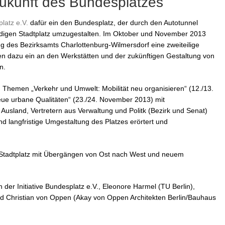
Zukunft des Bundesplatzes
platz e.V.
dafür ein den Bundesplatz, der durch den Autotunnel
endigen Stadtplatz umzugestalten. Im Oktober und November 2013
zung des Bezirksamts Charlottenburg-Wilmersdorf eine zweiteilige
rten dazu ein an den Werkstätten und der zukünftigen Gestaltung von
n.
hemen „Verkehr und Umwelt: Mobilität neu organisieren“ (12./13.
eue urbane Qualitäten“ (23./24. November 2013) mit
usland, Vertretern aus Verwaltung und Politk (Bezirk und Senat)
und langfristige Umgestaltung des Platzes erörtert und
r Stadtplatz mit Übergängen von Ost nach West und neuem
n der Initiative Bundesplatz e.V., Eleonore Harmel (TU Berlin),
d Christian von Oppen (Akay von Oppen Architekten Berlin/Bauhaus