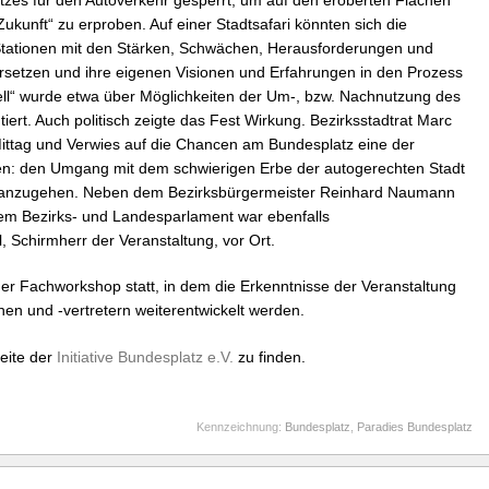
ukunft“ zu erproben. Auf einer Stadtsafari könnten sich die
tationen mit den Stärken, Schwächen, Herausforderungen und
etzen und ihre eigenen Visionen und Erfahrungen in den Prozess
hell“ wurde etwa über Möglichkeiten der Um-, bzw. Nachnutzung des
ert. Auch politisch zeigte das Fest Wirkung. Bezirksstadtrat Marc
Mittag und Verwies auf die Chancen am Bundesplatz eine der
en: den Umgang mit dem schwierigen Erbe der autogerechten Stadt
ts anzugehen. Neben dem Bezirksbürgermeister Reinhard Naumann
dem Bezirks- und Landesparlament war ebenfalls
 Schirmherr der Veranstaltung, vor Ort.
her Fachworkshop statt, in dem die Erkenntnisse der Veranstaltung
nen und -vertretern weiterentwickelt werden.
eite der
Initiative Bundesplatz e.V.
zu finden.
Kennzeichnung:
Bundesplatz
,
Paradies Bundesplatz