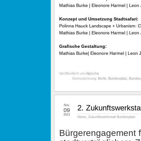
Mathias Burke | Eleonore Harmel | Leon
Konzept und Umsetzung Stadtsafari:
Polinna Hauck Landscape + Urbanism: Co
Mathias Burke | Eleonore Harmel | Leon
Grafische Gestaltung:
Mathias Burke| Eleonore Harmel | Leon 
Veröffentlicht von
Aljoscha
Kennzeichnung:
Berlin
,
Bundesplatz
,
Bundesp
Nov.
2. Zukunftswerksta
09
2013
News
,
Zukunftswerkstatt Bundesplatz
Bürgerengagement f