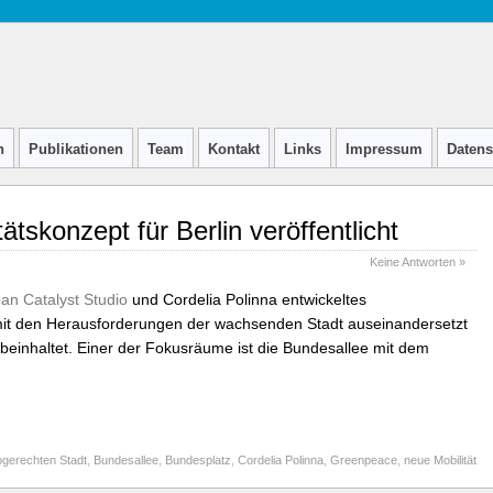
n
Publikationen
Team
Kontakt
Links
Impressum
Datens
tskonzept für Berlin veröffentlicht
Keine Antworten »
an Catalyst Studio
und Cordelia Polinna entwickeltes
it den Herausforderungen der wachsenden Stadt auseinandersetzt
beinhaltet. Einer der Fokusräume ist die Bundesallee mit dem
ogerechten Stadt
,
Bundesallee
,
Bundesplatz
,
Cordelia Polinna
,
Greenpeace
,
neue Mobilität