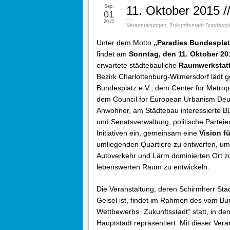
Sep.
11. Oktober 2015 /
01
2015
Veranstaltungen
,
Zukunftsstadt Bundespl
Unter dem Motto
„Paradies Bundesplatz
findet am
Sonntag, den 11. Oktober 20
erwartete städtebauliche
Raumwerkstat
Bezirk Charlottenburg-Wilmersdorf lädt g
Bundesplatz e.V., dem Center for Metropo
dem Council for European Urbanism De
Anwohner, am Städtebau interessierte Bü
und Senatsverwaltung, politische Parteien
Initiativen ein, gemeinsam eine
Vision f
umliegenden Quartiere zu entwerfen, um 
Autoverkehr und Lärm dominierten Ort z
lebenswerten Raum zu entwickeln.
Die Veranstaltung, deren Schirmherr St
Geisel ist, findet im Rahmen des vom B
Wettbewerbs „Zukunftsstadt“ statt, in de
Hauptstadt repräsentiert. Mit dieser Vera