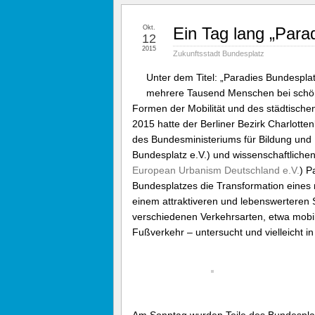
Okt.
Ein Tag lang „Para
12
2015
Zukunftsstadt Bundesplatz
Unter dem Titel: „Paradies Bundespla
mehrere Tausend Menschen bei schö
Formen der Mobilität und des städtisch
2015 hatte der Berliner Bezirk Charlott
des Bundesministeriums für Bildung und F
Bundesplatz e.V.) und wissenschaftlichen
European Urbanism Deutschland e.V.
) P
Bundesplatzes die Transformation eines
einem attraktiveren und lebenswerteren 
verschiedenen Verkehrsarten, etwa mobil
Fußverkehr – untersucht und vielleicht i
Am Sonntag wurden Teile des Bundesplat