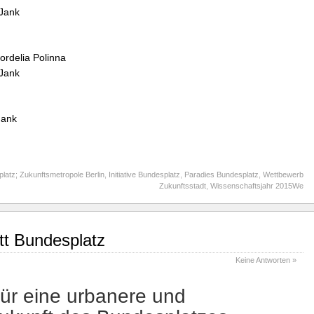
 Jank
rdelia Polinna
 Jank
Jank
latz; Zukunftsmetropole Berlin
,
Initiative Bundesplatz
,
Paradies Bundesplatz
,
Wettbewerb
Zukunftsstadt
,
Wissenschaftsjahr 2015We
tt Bundesplatz
Keine Antworten »
ür eine urbanere und