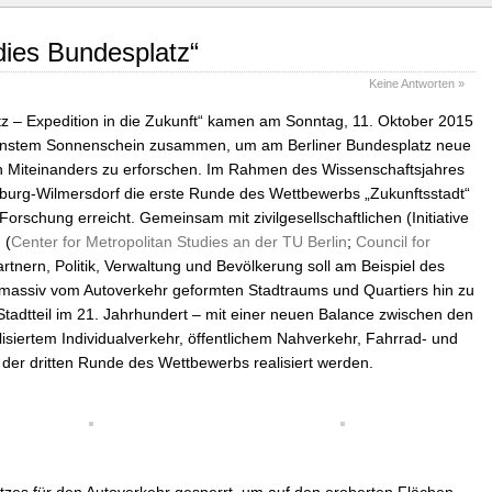
dies Bundesplatz“
Keine Antworten »
tz – Expedition in die Zukunft“ kamen am Sonntag, 11. Oktober 2015
nstem Sonnenschein zusammen, um am Berliner Bundesplatz neue
en Miteinanders zu erforschen. Im Rahmen des Wissenschaftsjahres
enburg-Wilmersdorf die erste Runde des Wettbewerbs „Zukunftsstadt“
orschung erreicht. Gemeinsam mit zivilgesellschaftlichen (Initiative
 (
Center for Metropolitan Studies an der TU Berlin
;
Council for
artnern, Politik, Verwaltung und Bevölkerung soll am Beispiel des
 massiv vom Autoverkehr geformten Stadtraums und Quartiers hin zu
Stadtteil im 21. Jahrhundert – mit einer neuen Balance zwischen den
isiertem Individualverkehr, öffentlichem Nahverkehr, Fahrrad- und
n der dritten Runde des Wettbewerbs realisiert werden.
zes für den Autoverkehr gesperrt, um auf den eroberten Flächen