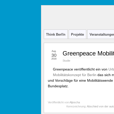
Think
INITIATIVE FÜR STADTDISKURS
Berl!n
Think Berl!n
Projekte
Veranstaltunge
Aug.
Greenpeace Mobilitä
30
2016
Studie
Greenpeace veröffentlicht ein von
Urb
Mobilitätskonzept für Berlin
das sich m
und Vorschläge für eine Mobilitätswende 
Bundesplatz.
Veröffentlicht von
Aljoscha
Kennzeichnung:
Abschied von der aut