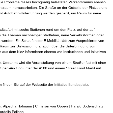
 die Probleme dieses hochgradig belasteten Verkehrsraums ebenso
ensraum herausarbeiten. Die Straße an der Ostseite der Platzes und
und Autobahn-Unterführung werden gesperrt, um Raum für neue
tsafari mit sechs Stationen rund um den Platz, auf der auf
iz) die Themen nachhaltiger Städtebau, neue Verkehrsformen oder
ht werden. Ein Schaufenster E-Mobilität lädt zum Ausprobieren von
 Raum zur Diskussion, u.a. auch über die Unterbringung von
 aus dem Kiez informieren ebenso wie Institutionen und Initiativen.
: Umrahmt wird die Veranstaltung von einem Straßenfest mit einer
m Open-Air-Kino unter der A100 und einem Street Food Markt mit
 finden Sie auf der Webseite der
Initiative Bundesplatz
.
in: Aljoscha Hofmann | Christian von Oppen | Harald Bodenschatz
rdelia Polinna