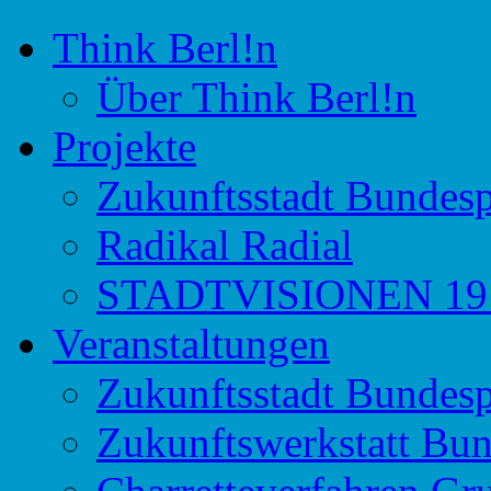
Think Berl!n
Initiative für Stadtdiskurs
Think Berl!n
Über Think Berl!n
Projekte
Zukunftsstadt Bundesp
Radikal Radial
STADTVISIONEN 191
Veranstaltungen
Zukunftsstadt Bundesp
Zukunftswerkstatt Bun