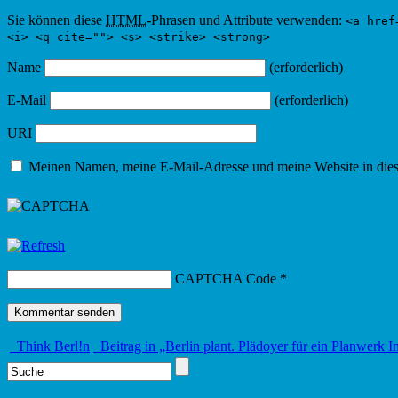
Sie können diese
HTML
-Phrasen und Attribute verwenden:
<a href
<i> <q cite=""> <s> <strike> <strong>
Name
(erforderlich)
E-Mail
(erforderlich)
URI
Meinen Namen, meine E-Mail-Adresse und meine Website in dies
CAPTCHA Code
*
Think Berl!n
Beitrag in „Berlin plant. Plädoyer für ein Planwerk I