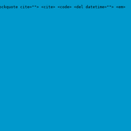
ockquote cite=""> <cite> <code> <del datetime=""> <em>