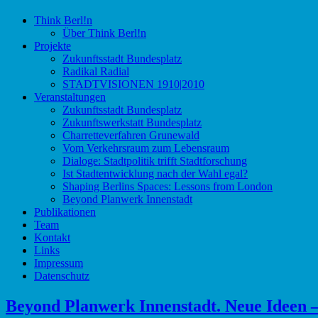
Think Berl!n
Initiative für Stadtdiskurs
Think Berl!n
Über Think Berl!n
Projekte
Zukunftsstadt Bundesplatz
Radikal Radial
STADTVISIONEN 1910|2010
Veranstaltungen
Zukunftsstadt Bundesplatz
Zukunftswerkstatt Bundesplatz
Charretteverfahren Grunewald
Vom Verkehrsraum zum Lebensraum
Dialoge: Stadtpolitik trifft Stadtforschung
Ist Stadtentwicklung nach der Wahl egal?
Shaping Berlins Spaces: Lessons from London
Beyond Planwerk Innenstadt
Publikationen
Team
Kontakt
Links
Impressum
Datenschutz
Beyond Planwerk Innenstadt. Neue Ideen –