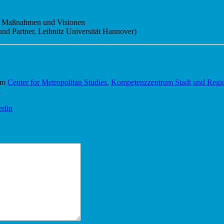
Maßnahmen und Visionen
 Partner, Leibnitz Universität Hannover)
vom
Center for Metropolitan Studies
,
Kompetenzzentrum Stadt und Regio
.
rlin