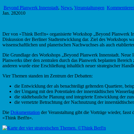
Beyond Planwerk Innenstadt
,
News
,
Veranstaltungen
Kommentiere
Jan.
28
2010
Der von »Think Berl!n« organisierte Workshop „Beyond Planwerk Inne
Diskussion der Berliner Stadtentwicklung dar. Ziel des Workshops w
wissenschaftlichen und planerischen Nachwuchses als auch etablierter
Die Grundlage des Workshops „Beyond Planwerk Innenstadt. Neue Ide
Planwerks über den zentralen durch das Planwerk beplanten Bereich 
anderen wurde eine Erschließung inhaltlich neuer strategischer Handl
Vier Themen standen im Zentrum der Debatten:
die Entwicklung der als benachteiligt geltenden Quartiere, be
der Umgang mit den Potentialen der innerstädtischen Wasserl
die städtebauliche Planung und integrierte Entwicklung der zu
die vernetzte Betrachtung der Nachnutzung der innerstädtisc
Die
Dokumentation
der Veranstaltung gibt die Vorträge wieder, fass
»Think Berl!n«.