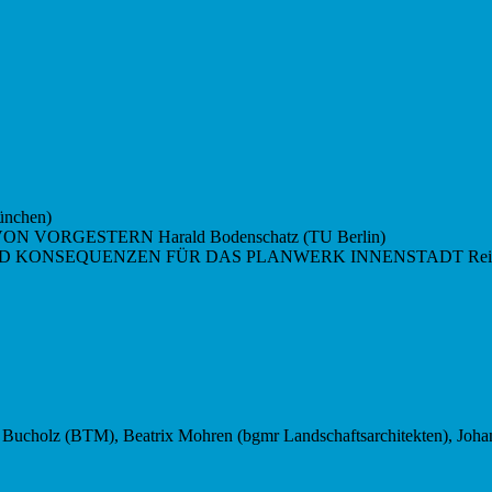
nchen)
VORGESTERN Harald Bodenschatz (TU Berlin)
NSEQUENZEN FÜR DAS PLANWERK INNENSTADT Reiner Nagel
ucholz (BTM), Beatrix Mohren (bgmr Landschaftsarchitekten), Joh