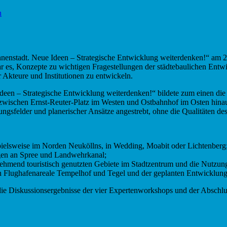
n
nstadt. Neue Ideen – Strategische Entwicklung weiterdenken!“ am 28.
ar es, Konzepte zu wichtigen Fragestellungen der städtebaulichen Entw
 Akteure und Institutionen zu entwickeln.
en – Strategische Entwicklung weiterdenken!“ bildete zum einen die
zwischen Ernst-Reuter-Platz im Westen und Ostbahnhof im Osten hinau
ungsfelder und planerischer Ansätze angestrebt, ohne die Qualitäten de
ispielsweise im Norden Neuköllns, in Wedding, Moabit oder Lichtenberg
agen an Spree und Landwehrkanal;
nehmend touristisch genutzten Gebiete im Stadtzentrum und die Nutzun
hen Flughafenareale Tempelhof und Tegel und der geplanten Entwickl
t die Diskussionsergebnisse der vier Expertenworkshops und der Abschl