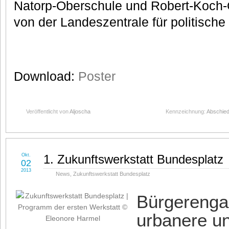
Natorp-Oberschule und Robert-Koch-O
von der Landeszentrale für politische
Download:
Poster
Veröffentlicht von
Aljoscha
Kennzeichnung:
Abschied
Okt.
1. Zukunftswerkstatt Bundesplatz
02
2013
News
,
Zukunftswerkstatt Bundesplatz
Bürgerenga
urbanere u