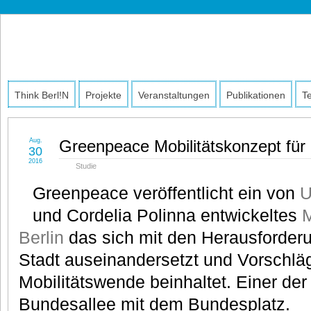
Think
INITIATIVE FÜR STADTDISKURS
Berl!n
Think Berl!n
Projekte
Veranstaltungen
Publikationen
T
Aug.
Greenpeace Mobilitätskonzept für B
30
2016
Studie
Greenpeace veröffentlicht ein von
U
und Cordelia Polinna entwickeltes
M
Berlin
das sich mit den Herausforde
Stadt auseinandersetzt und Vorschläg
Mobilitätswende beinhaltet. Einer der
Bundesallee mit dem Bundesplatz.