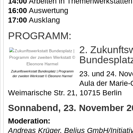
14:00
Arbeiten in Themenwerkstätten
16:00
Auswertung
17:00
Ausklang
PROGRAMM:
2. Zukunfts
Bundesplat
23. und 24. No
Zukunftswerkstatt Bundesplatz | Programm
der zweiten Werkstatt © Eleonore Harmel
Aula der Marie-
Weimarische Str. 21, 10715 Berlin
Sonnabend, 23. November 20
Moderation:
Andreas Krüger, Belius GmbH/Initiat