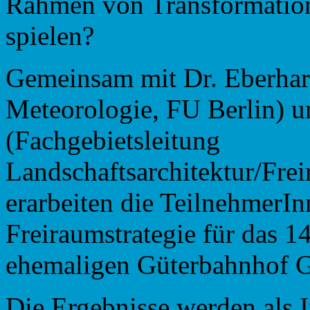
Rahmen von Transformation
spielen?
Gemeinsam mit Dr. Eberhard
Meteorologie, FU Berlin) u
(Fachgebietsleitung
Landschaftsarchitektur/Fre
erarbeiten die TeilnehmerI
Freiraumstrategie für das 1
ehemaligen Güterbahnhof 
Die Ergebnisse werden als I