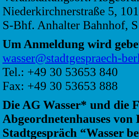
Niederkirchnerstraße 5, 101
S-Bhf. Anhalter Bahnhof, S
Um Anmeldung wird gebe
@ressaw
ed.nilreb-hcearpse
Tel.: +49 30 53653 840
Fax: +49 30 53653 888
D
ie AG Wasser* und die F
Abgeordnetenhauses von B
Stadtgespräch “Wasser be