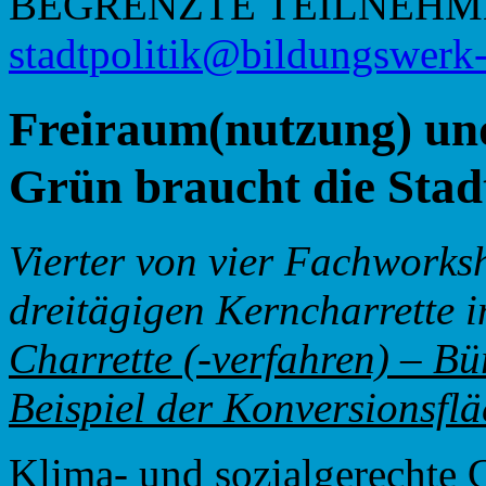
BEGRENZTE TEILNEHMER
@kitiloptdats
ed.lleob-krew
Freiraum(nutzung) un
Grün braucht die Stad
Vierter von vier Fachworks
dreitägigen Kerncharrette 
Charrette (-verfahren) – Bü
Beispiel der Konversionsf
Klima- und sozialgerechte 