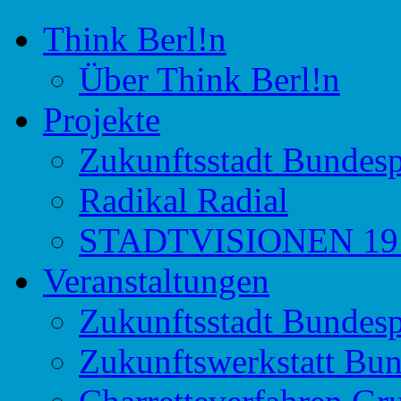
Think Berl!n
Initiative für Stadtdiskurs
Think Berl!n
Über Think Berl!n
Projekte
Zukunftsstadt Bundesp
Radikal Radial
STADTVISIONEN 191
Veranstaltungen
Zukunftsstadt Bundesp
Zukunftswerkstatt Bun